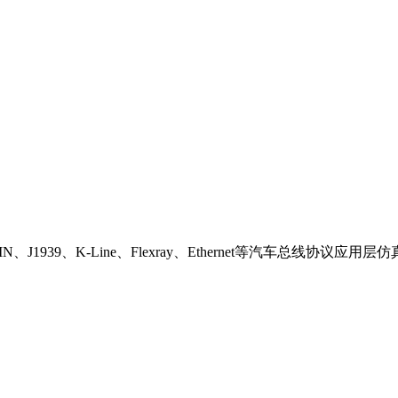
LIN、J1939、K-Line、Flexray、Ethernet等汽车总