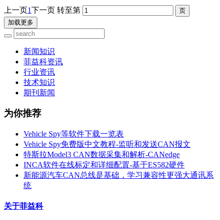
上一页
1
下一页
转至第
加载更多
新闻知识
菲益科资讯
行业资讯
技术知识
期刊新闻
为你推荐
Vehicle Spy等软件下载一览表
Vehicle Spy免费版中文教程-监听和发送CAN报文
特斯拉Model3 CAN数据采集和解析-CANedge
INCA软件在线标定和详细配置-基于ES582硬件
新能源汽车CAN总线是基础，学习兼容性更强大通讯系
统
关于菲益科