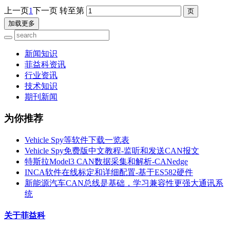
上一页
1
下一页
转至第
加载更多
新闻知识
菲益科资讯
行业资讯
技术知识
期刊新闻
为你推荐
Vehicle Spy等软件下载一览表
Vehicle Spy免费版中文教程-监听和发送CAN报文
特斯拉Model3 CAN数据采集和解析-CANedge
INCA软件在线标定和详细配置-基于ES582硬件
新能源汽车CAN总线是基础，学习兼容性更强大通讯系
统
关于菲益科