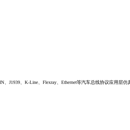
LIN、J1939、K-Line、Flexray、Ethernet等汽车总