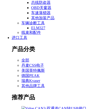
总线防盗器
OBD关窗器
车速落锁器
其他加装产品
车辆诊断工具
ELM327
线束和配件
进口工具
产品分类
全部
丹麦CSS电子
美国英特佩斯
德国PEAK
瑞典Kvaser
其他品牌工具
推荐产品