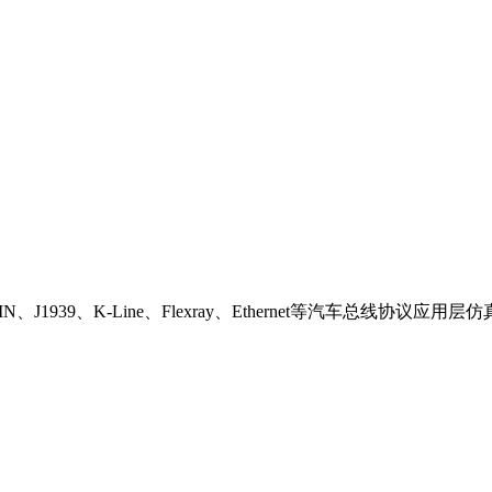
LIN、J1939、K-Line、Flexray、Ethernet等汽车总