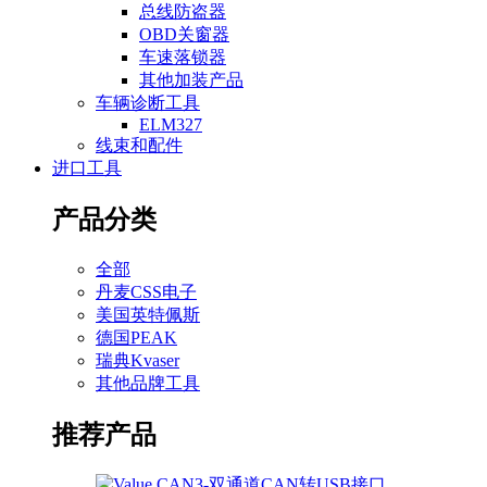
总线防盗器
OBD关窗器
车速落锁器
其他加装产品
车辆诊断工具
ELM327
线束和配件
进口工具
产品分类
全部
丹麦CSS电子
美国英特佩斯
德国PEAK
瑞典Kvaser
其他品牌工具
推荐产品