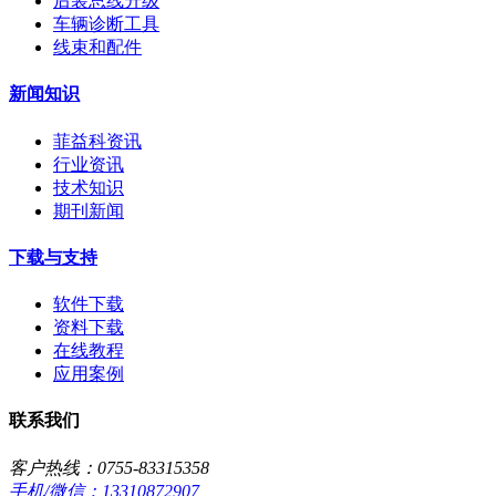
后装总线升级
车辆诊断工具
线束和配件
新闻知识
菲益科资讯
行业资讯
技术知识
期刊新闻
下载与支持
软件下载
资料下载
在线教程
应用案例
联系我们
客户热线：0755-83315358
手机/微信：13310872907