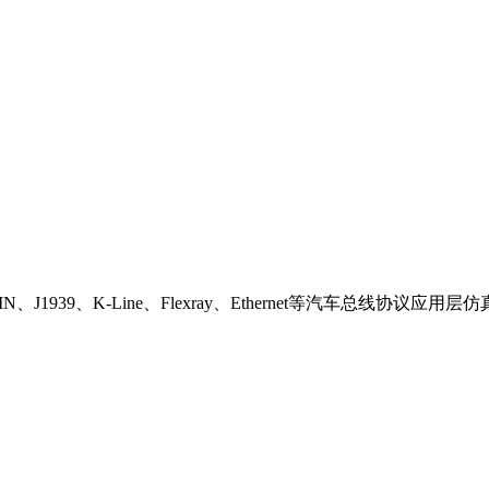
LIN、J1939、K-Line、Flexray、Ethernet等汽车总